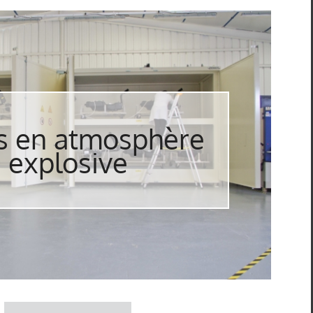
s en atmosphère
explosive